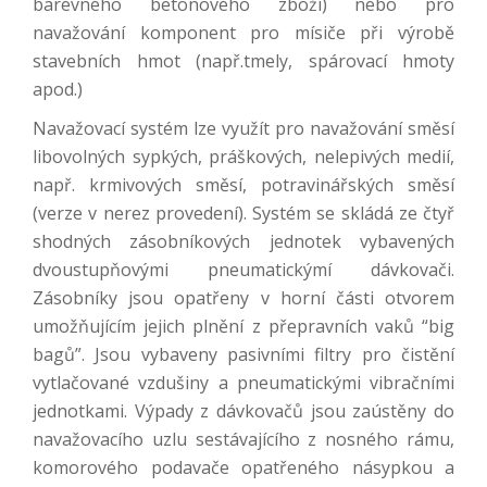
barevného betonového zboží) nebo pro
navažování komponent pro mísiče při výrobě
stavebních hmot (např.tmely, spárovací hmoty
apod.)
Navažovací systém lze využít pro navažování směsí
libovolných sypkých, práškových, nelepivých medií,
např. krmivových směsí, potravinářských směsí
(verze v nerez provedení). Systém se skládá ze čtyř
shodných zásobníkových jednotek vybavených
dvoustupňovými pneumatickýmí dávkovači.
Zásobníky jsou opatřeny v horní části otvorem
umožňujícím jejich plnění z přepravních vaků “big
bagů”. Jsou vybaveny pasivními filtry pro čistění
vytlačované vzdušiny a pneumatickými vibračními
jednotkami. Výpady z dávkovačů jsou zaústěny do
navažovacího uzlu sestávajícího z nosného rámu,
komorového podavače opatřeného násypkou a