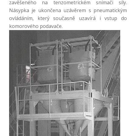
zavěšeného na tenzometrickém snímači síly.
Násypka je ukončena uzávěrem s pneumatickým
ovládáním, který současně uzavírá i vstup do
komorového podavače.