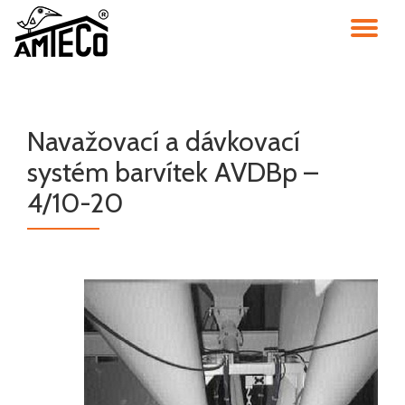
PŘ
Přeskočit
na
NA
obsah
Navažovací a dávkovací
systém barvítek AVDBp –
4/10-20