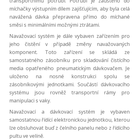
transportnímu potrubí. Potrubí je zaústěno do
míchačky výstupním dílem zajišťujícím, aby byla celá
navážená dávka přepravena přímo do míchané
směsi s minimálními možnými ztrátami.
Navažovací systém je dále vybaven zařízením pro
jeho čistění v případě změny navažovaných
komponent. Toto zařízení se skládá ze
samostatného zásobníku pro skladování čistícího
media opatřeného pneumatickým dávkovačem. Je
uloženo na nosné konstrukci spolu se
zásobníkovými jednotkami. Součástí dávkovacího
systému jsou rovněž transportní rámy pro
manipulaci s vaky.
Navažovací a dávkovací systém je vybaven
samostatnou řídící elektronickou jednotkou, kterou
lze obsluhovat buď z čelního panelu nebo z řídícího
pultu ve velíně.