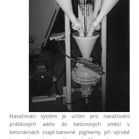
Navažovací systém je určen pro navažování
práškových aditiv do betonových směsí v
betonárnách (např.barevné pigmenty při výrobě