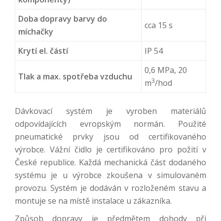
Doba dopravy barvy do
cca 15 s
míchačky
Krytí el. částí
IP 54
0,6 MPa, 20
Tlak a max. spotřeba vzduchu
3
m
/hod
Dávkovací systém je vyroben materiálů
odpovídajících evropským normán. Použité
pneumatické prvky jsou od certifikovaného
výrobce. Vážní čidlo je certifikováno pro požití v
České republice. Každá mechanická část dodaného
systému je u výrobce zkoušena v simulovaném
provozu. Systém je dodáván v rozloženém stavu a
montuje se na místě instalace u zákazníka.
Způsob dopravy je předmětem dohody při