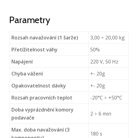
Parametry
Rozsah navažování (1 šarže)
3,00 ÷ 20,00 kg
Přetížitelnost váhy
50%
Napájení
220 V, 50 Hz
Chyba vážení
+- 20g
Opakovatelnost dávky
+- 20g
Rozsah pracovních teplot
-20°C ÷ +50°C
Doba vyprázdnění komory
2 ÷ 6 min
podavače
Max. doba navažování (3
180 s
komponenty)