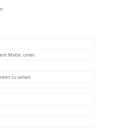
n.
ment Matte. unter
unten zu sehen