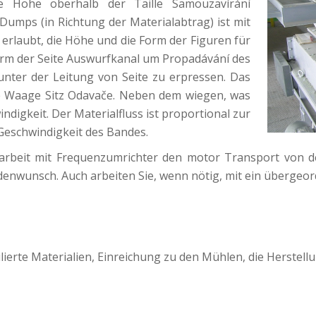
 Höhe oberhalb der Taille Samouzavírání
s Dumps (in Richtung der Materialabtrag) ist mit
erlaubt, die Höhe und die Form der Figuren für
 Form der Seite Auswurfkanal um Propadávání des
unter der Leitung von Seite zu erpressen. Das
ie Waage Sitz Odavače. Neben dem wiegen, was
ndigkeit. Der Materialfluss ist proportional zur
Geschwindigkeit des Bandes.
narbeit mit Frequenzumrichter den motor Transport von
enwunsch. Auch arbeiten Sie, wenn nötig, mit ein übergeor
erte Materialien, Einreichung zu den Mühlen, die Herstellu