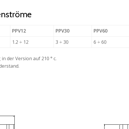
enströme
PPV12
PPV30
PPV60
1.2 ÷ 12
3 ÷ 30
6 ÷ 60
in der Version auf 210 ° c.
derstand.